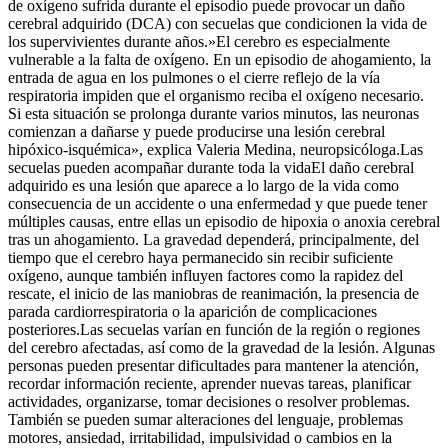
de oxígeno sufrida durante el episodio puede provocar un daño
cerebral adquirido (DCA) con secuelas que condicionen la vida de
los supervivientes durante años.»El cerebro es especialmente
vulnerable a la falta de oxígeno. En un episodio de ahogamiento, la
entrada de agua en los pulmones o el cierre reflejo de la vía
respiratoria impiden que el organismo reciba el oxígeno necesario.
Si esta situación se prolonga durante varios minutos, las neuronas
comienzan a dañarse y puede producirse una lesión cerebral
hipóxico-isquémica», explica Valeria Medina, neuropsicóloga.Las
secuelas pueden acompañar durante toda la vidaEl daño cerebral
adquirido es una lesión que aparece a lo largo de la vida como
consecuencia de un accidente o una enfermedad y que puede tener
múltiples causas, entre ellas un episodio de hipoxia o anoxia cerebral
tras un ahogamiento. La gravedad dependerá, principalmente, del
tiempo que el cerebro haya permanecido sin recibir suficiente
oxígeno, aunque también influyen factores como la rapidez del
rescate, el inicio de las maniobras de reanimación, la presencia de
parada cardiorrespiratoria o la aparición de complicaciones
posteriores.Las secuelas varían en función de la región o regiones
del cerebro afectadas, así como de la gravedad de la lesión. Algunas
personas pueden presentar dificultades para mantener la atención,
recordar información reciente, aprender nuevas tareas, planificar
actividades, organizarse, tomar decisiones o resolver problemas.
También se pueden sumar alteraciones del lenguaje, problemas
motores, ansiedad, irritabilidad, impulsividad o cambios en la