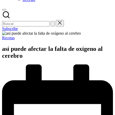
Subscribe
Publicado
Recetas
en
así puede afectar la falta de oxígeno al
cerebro